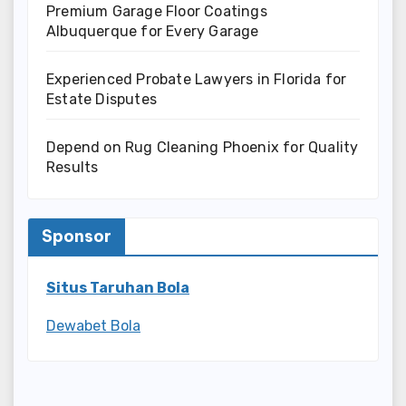
Premium Garage Floor Coatings
Albuquerque for Every Garage
Experienced Probate Lawyers in Florida for
Estate Disputes
Depend on Rug Cleaning Phoenix for Quality
Results
Sponsor
Situs Taruhan Bola
Dewabet Bola