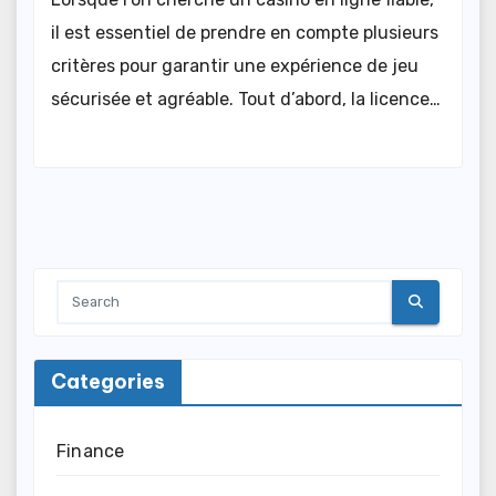
il est essentiel de prendre en compte plusieurs
critères pour garantir une expérience de jeu
sécurisée et agréable. Tout d’abord, la licence…
Categories
Finance