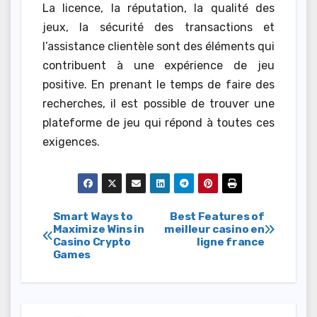
La licence, la réputation, la qualité des
jeux, la sécurité des transactions et
l’assistance clientèle sont des éléments qui
contribuent à une expérience de jeu
positive. En prenant le temps de faire des
recherches, il est possible de trouver une
plateforme de jeu qui répond à toutes ces
exigences.
Post
Smart Ways to
Best Features of
Maximize Wins in
meilleur casino en
Casino Crypto
ligne france
navigation
Games