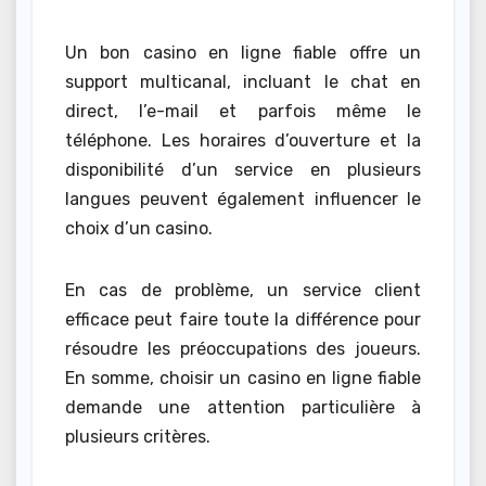
Un bon casino en ligne fiable offre un
support multicanal, incluant le chat en
direct, l’e-mail et parfois même le
téléphone. Les horaires d’ouverture et la
disponibilité d’un service en plusieurs
langues peuvent également influencer le
choix d’un casino.
En cas de problème, un service client
efficace peut faire toute la différence pour
résoudre les préoccupations des joueurs.
En somme, choisir un casino en ligne fiable
demande une attention particulière à
plusieurs critères.