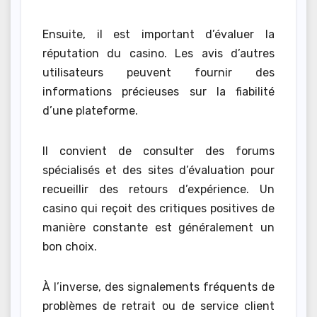
Ensuite, il est important d’évaluer la
réputation du casino. Les avis d’autres
utilisateurs peuvent fournir des
informations précieuses sur la fiabilité
d’une plateforme.
Il convient de consulter des forums
spécialisés et des sites d’évaluation pour
recueillir des retours d’expérience. Un
casino qui reçoit des critiques positives de
manière constante est généralement un
bon choix.
À l’inverse, des signalements fréquents de
problèmes de retrait ou de service client