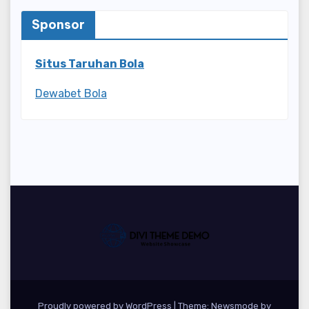
Sponsor
Situs Taruhan Bola
Dewabet Bola
Proudly powered by WordPress
|
Theme:
Newsmode
by