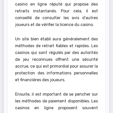
casino en ligne réputé qui propose des
retraits instantanés. Pour cela, il est
conseillé de consulter les avis d’autres
joueurs et de vérifier la licence du casino.
Un site bien établi aura généralement des
méthodes de retrait fiables et rapides. Les
casinos qui sont régulés par des autorités
de jeu reconnues offrent une sécurité
accrue, ce qui est primordial pour assurer la
protection des informations personnelles
et financières des joueurs.
Ensuite, il est important de se pencher sur
les méthodes de paiement disponibles. Les
casinos en ligne proposent souvent