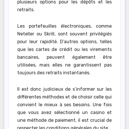
plusieurs options pour les dépôts et les
retraits.
Les portefeuilles électroniques, comme
Neteller ou Skrill, sont souvent privilégiés
pour leur rapidité. D’autres options, telles
que les cartes de crédit ou les virements
bancaires, peuvent également être
utilisées, mais elles ne garantissent pas
toujours des retraits instantanés.
Il est donc judicieux de s’informer sur les
différentes méthodes et de choisir celle qui
convient le mieux à ses besoins. Une fois
que vous avez sélectionné un casino et
une méthode de paiement, il est crucial de
respecter les conditions générales du site.