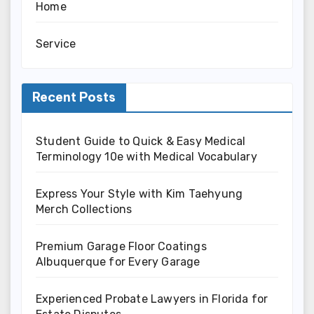
Home
Service
Recent Posts
Student Guide to Quick & Easy Medical
Terminology 10e with Medical Vocabulary
Express Your Style with Kim Taehyung
Merch Collections
Premium Garage Floor Coatings
Albuquerque for Every Garage
Experienced Probate Lawyers in Florida for