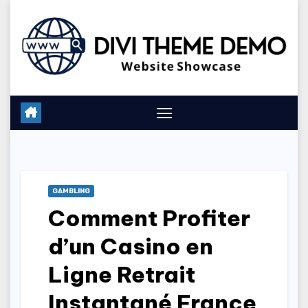
Skip
to
content
GAMBLING
Comment Profiter
d’un Casino en
Ligne Retrait
Instantané France