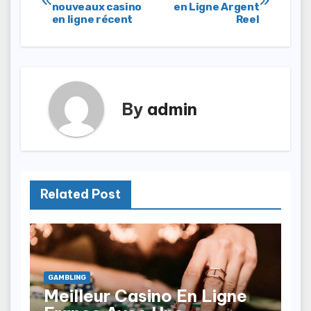
nouveaux casino
en Ligne Argent
navigation
en ligne récent
Reel
By
admin
Related Post
GAMBLING
Meilleur Casino En Ligne