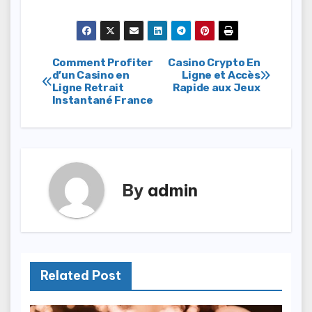
Post
Comment Profiter
Casino Crypto En
d’un Casino en
Ligne et Accès
Ligne Retrait
Rapide aux Jeux
navigation
Instantané France
By
admin
Related Post