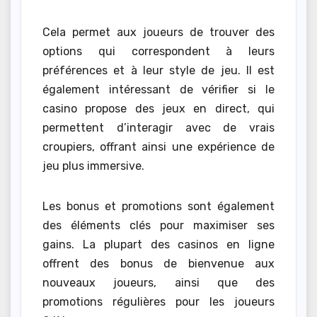
Cela permet aux joueurs de trouver des
options qui correspondent à leurs
préférences et à leur style de jeu. Il est
également intéressant de vérifier si le
casino propose des jeux en direct, qui
permettent d’interagir avec de vrais
croupiers, offrant ainsi une expérience de
jeu plus immersive.
Les bonus et promotions sont également
des éléments clés pour maximiser ses
gains. La plupart des casinos en ligne
offrent des bonus de bienvenue aux
nouveaux joueurs, ainsi que des
promotions régulières pour les joueurs