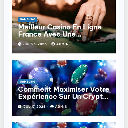
GAMBLING
Meilleur Casino En Ligne
France Avec Une
Navigation Fluide
JUL 23, 2026
ADMIN
GAMBLING
Comment Maximiser Votre
Expérience Sur Un Crypto
Casino En Ligne
JUL 17, 2026
ADMIN