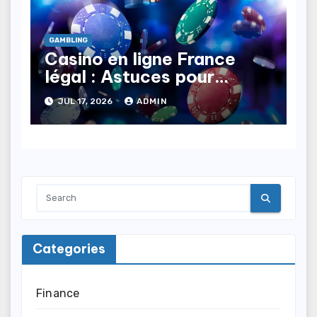
GAMBLING
Casino en ligne France
légal : Astuces pour
choisir le bon site
JUL 17, 2026
ADMIN
Categories
Finance