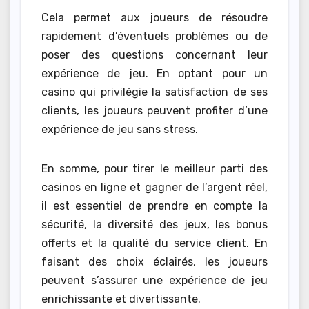
Cela permet aux joueurs de résoudre
rapidement d’éventuels problèmes ou de
poser des questions concernant leur
expérience de jeu. En optant pour un
casino qui privilégie la satisfaction de ses
clients, les joueurs peuvent profiter d’une
expérience de jeu sans stress.
En somme, pour tirer le meilleur parti des
casinos en ligne et gagner de l’argent réel,
il est essentiel de prendre en compte la
sécurité, la diversité des jeux, les bonus
offerts et la qualité du service client. En
faisant des choix éclairés, les joueurs
peuvent s’assurer une expérience de jeu
enrichissante et divertissante.