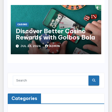
CASINO
Discover Better Casino
Rewards with Golbos Bola
JUL 23, 2026
ADMIN
Categories