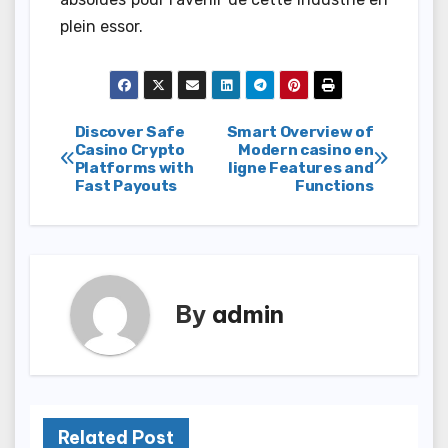
plein essor.
Post
Discover Safe
Smart Overview of
Casino Crypto
Modern casino en
Platforms with
ligne Features and
navigation
Fast Payouts
Functions
By
admin
Related Post