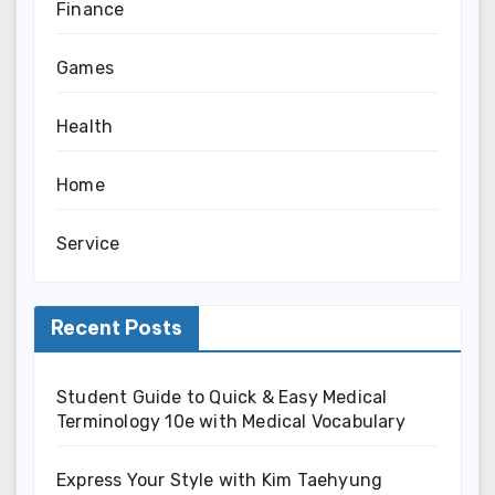
Finance
Games
Health
Home
Service
Recent Posts
Student Guide to Quick & Easy Medical
Terminology 10e with Medical Vocabulary
Express Your Style with Kim Taehyung