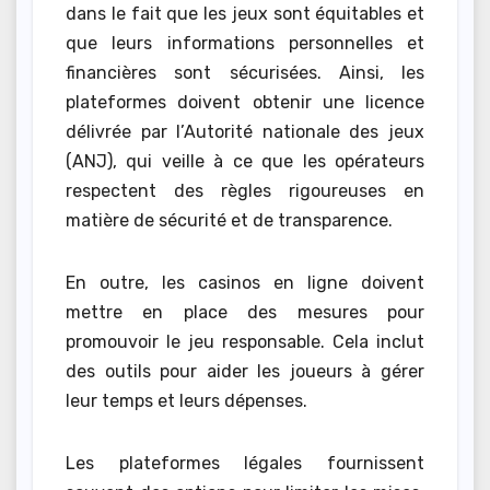
dans le fait que les jeux sont équitables et
que leurs informations personnelles et
financières sont sécurisées. Ainsi, les
plateformes doivent obtenir une licence
délivrée par l’Autorité nationale des jeux
(ANJ), qui veille à ce que les opérateurs
respectent des règles rigoureuses en
matière de sécurité et de transparence.
En outre, les casinos en ligne doivent
mettre en place des mesures pour
promouvoir le jeu responsable. Cela inclut
des outils pour aider les joueurs à gérer
leur temps et leurs dépenses.
Les plateformes légales fournissent