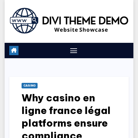
Skip
to
content
CASINO
Why casino en
ligne france légal
platforms ensure
compliance