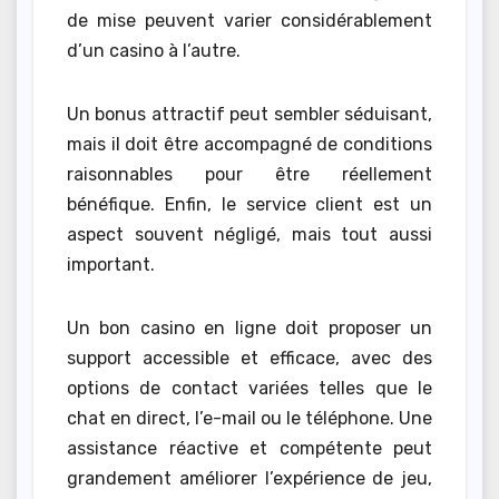
de mise peuvent varier considérablement
d’un casino à l’autre.
Un bonus attractif peut sembler séduisant,
mais il doit être accompagné de conditions
raisonnables pour être réellement
bénéfique. Enfin, le service client est un
aspect souvent négligé, mais tout aussi
important.
Un bon casino en ligne doit proposer un
support accessible et efficace, avec des
options de contact variées telles que le
chat en direct, l’e-mail ou le téléphone. Une
assistance réactive et compétente peut
grandement améliorer l’expérience de jeu,