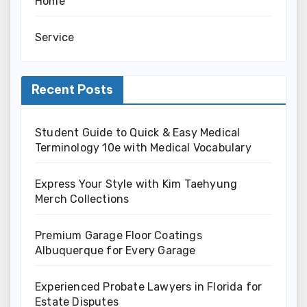
Home
Service
Recent Posts
Student Guide to Quick & Easy Medical
Terminology 10e with Medical Vocabulary
Express Your Style with Kim Taehyung
Merch Collections
Premium Garage Floor Coatings
Albuquerque for Every Garage
Experienced Probate Lawyers in Florida for
Estate Disputes