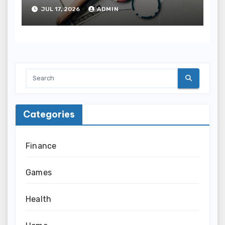
JUL 17, 2026
ADMIN
Categories
Finance
Games
Health