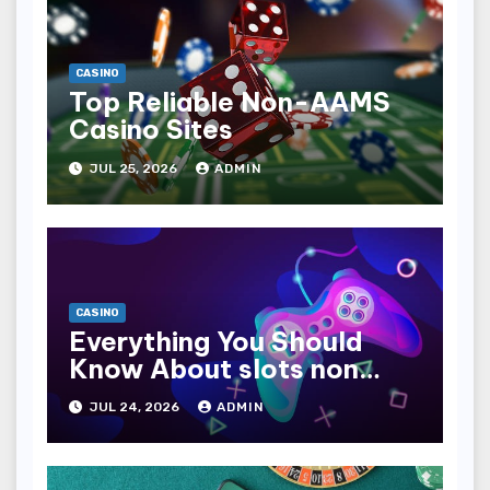
CASINO
Top Reliable Non-AAMS
Casino Sites
JUL 25, 2026
ADMIN
CASINO
Everything You Should
Know About slots non
AAMS
JUL 24, 2026
ADMIN