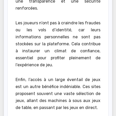
une transparence et une sécurité
renforcées.
Les joueurs n’ont pas à craindre les fraudes
ou les vols d’identité, car leurs
informations personnelles ne sont pas
stockées sur la plateforme. Cela contribue
à instaurer un climat de confiance,
essentiel pour profiter pleinement de
l’expérience de jeu.
Enfin, l’accès à un large éventail de jeux
est un autre bénéfice indéniable. Ces sites
proposent souvent une vaste sélection de
jeux, allant des machines à sous aux jeux
de table, en passant par les jeux en direct.