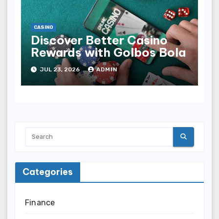
CASINO
Discover Better Casino
Rewards with Golbos Bola
JUL 23, 2026
ADMIN
Categories
Finance