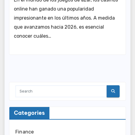
online han ganado una popularidad
impresionante en los últimos años. A medida
que avanzamos hacia 2026, es esencial
conocer cuáles…
Categories
Finance