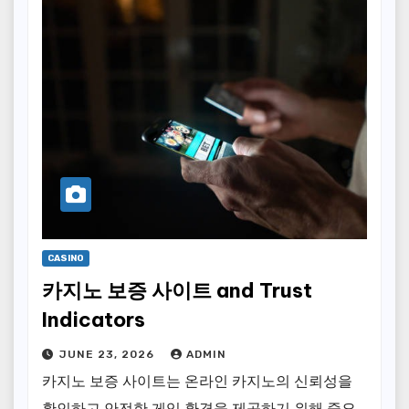
CASINO
카지노 보증 사이트 and Trust
Indicators
JUNE 23, 2026
ADMIN
카지노 보증 사이트는 온라인 카지노의 신뢰성을
확인하고 안전한 게임 환경을 제공하기 위해 중요