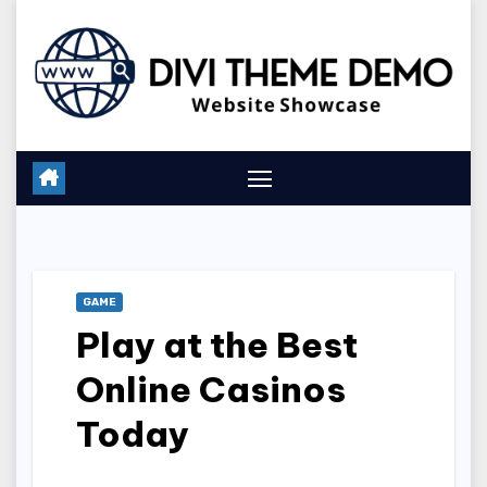
Skip
to
content
GAME
Play at the Best
Online Casinos
Today