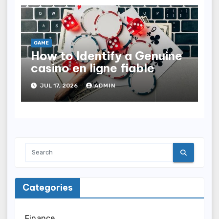
GAME
How to Identify a Genuine
casino en ligne fiable
JUL 17, 2026
ADMIN
Categories
Finance