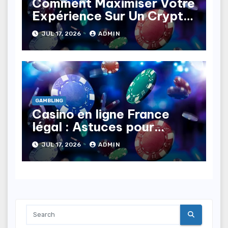
Comment Maximiser Votre
Expérience Sur Un Crypto
Casino En Ligne
JUL 17, 2026
ADMIN
GAMBLING
Casino en ligne France
légal : Astuces pour
choisir le bon site
JUL 17, 2026
ADMIN