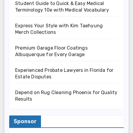
Student Guide to Quick & Easy Medical
Terminology 10e with Medical Vocabulary
Express Your Style with Kim Taehyung
Merch Collections
Premium Garage Floor Coatings
Albuquerque for Every Garage
Experienced Probate Lawyers in Florida for
Estate Disputes
Depend on Rug Cleaning Phoenix for Quality
Results
Sponsor