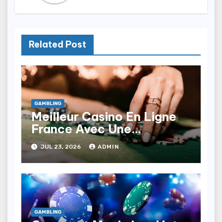
Related Post
GAMBLING
Meilleur Casino En Ligne
France Avec Une
Navigation Fluide
JUL 23, 2026
ADMIN
GAMBLING