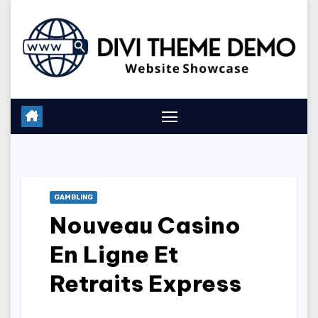
Skip
to
content
GAMBLING
Nouveau Casino
En Ligne Et
Retraits Express