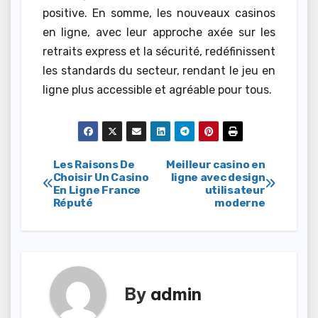
positive. En somme, les nouveaux casinos
en ligne, avec leur approche axée sur les
retraits express et la sécurité, redéfinissent
les standards du secteur, rendant le jeu en
ligne plus accessible et agréable pour tous.
Post
Les Raisons De
Meilleur casino en
Choisir Un Casino
ligne avec design
En Ligne France
utilisateur
navigation
Réputé
moderne
By
admin