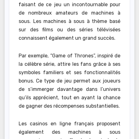
faisant de ce jeu un incontournable pour
de nombreux amateurs de machines à
sous. Les machines à sous à thème basé
sur des films ou des séries télévisées
connaissent également un grand succès.
Par exemple, “Game of Thrones”, inspiré de
la célèbre série, attire les fans grâce à ses
symboles familiers et ses fonctionnalités
bonus. Ce type de jeu permet aux joueurs
de s’immerger davantage dans l’univers
qu’ils apprécient, tout en ayant la chance
de gagner des récompenses substantielles.
Les casinos en ligne français proposent
également des machines à sous