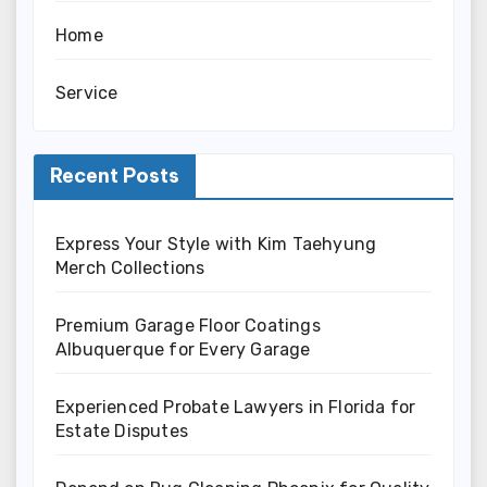
Home
Service
Recent Posts
Express Your Style with Kim Taehyung
Merch Collections
Premium Garage Floor Coatings
Albuquerque for Every Garage
Experienced Probate Lawyers in Florida for
Estate Disputes