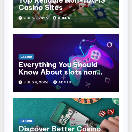
Top Reliable Non-AAMS
Casino Sites
JUL 25, 2026
ADMIN
CASINO
Everything You Should
Know About slots non
AAMS
JUL 24, 2026
ADMIN
CASINO
Discover Better Casino