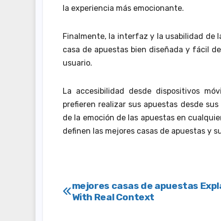
la experiencia más emocionante.
Finalmente, la interfaz y la usabilidad de
casa de apuestas bien diseñada y fácil d
usuario.
La accesibilidad desde dispositivos m
prefieren realizar sus apuestas desde sus 
de la emoción de las apuestas en cualquie
definen las mejores casas de apuestas y su
Post
mejores casas de apuestas Expl
With Real Context
navigation