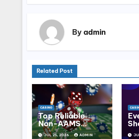
By
admin
Related Post
CASINO
CASI
Top Reliable
Ev
Non-AAMS
Sh
Casino Sites
Ab
JUL 25, 2026
ADMIN
JU