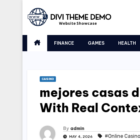
Skip
to
content
FINANCE
GAMES
HEALTH
CASINO
mejores casas d
With Real Conte
By
admin
#Online Casin
MAY 4, 2026