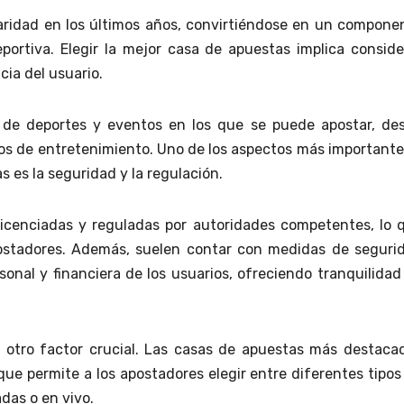
ridad en los últimos años, convirtiéndose en un compone
portiva. Elegir la mejor casa de apuestas implica conside
cia del usuario.
 de deportes y eventos en los que se puede apostar, de
os de entretenimiento. Uno de los aspectos más importante
s es la seguridad y la regulación.
icenciadas y reguladas por autoridades competentes, lo 
ostadores. Además, suelen contar con medidas de seguri
sonal y financiera de los usuarios, ofreciendo tranquilidad
otro factor crucial. Las casas de apuestas más destaca
ue permite a los apostadores elegir entre diferentes tipos
das o en vivo.