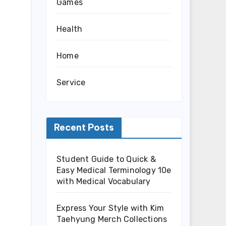
Games
Health
Home
Service
Recent Posts
Student Guide to Quick &
Easy Medical Terminology 10e
with Medical Vocabulary
Express Your Style with Kim
Taehyung Merch Collections