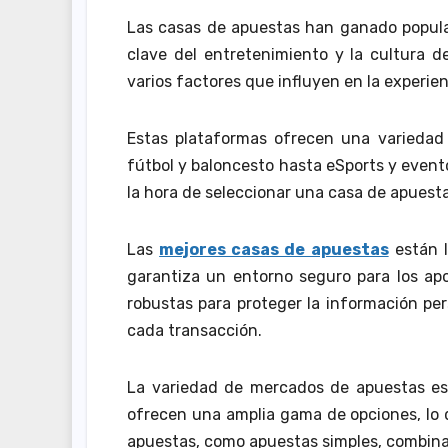
Las casas de apuestas han ganado popula
clave del entretenimiento y la cultura de
varios factores que influyen en la experien
Estas plataformas ofrecen una variedad
fútbol y baloncesto hasta eSports y event
la hora de seleccionar una casa de apuesta
Las
mejores casas de apuestas
están l
garantiza un entorno seguro para los ap
robustas para proteger la información per
cada transacción.
La variedad de mercados de apuestas es 
ofrecen una amplia gama de opciones, lo q
apuestas, como apuestas simples, combina