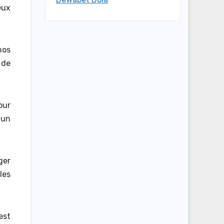
eux
nos
 de
our
 un
ger
les
est