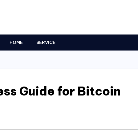
HOME
SERVICE
ss Guide for Bitcoin