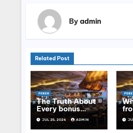
By
admin
Related Post
POKER
POKE
The Truth About
Wh
Every bonus
fr
casino en ligne
lig
JUL 25, 2026
ADMIN
JU
Offer
ver