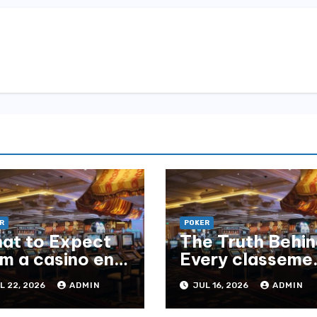
R
POKER
at to Expect
The Truth Behi
om a casino en
Every classeme
ne sans
site paris sporti
L 22, 2026
ADMIN
JUL 16, 2026
ADMIN
ification