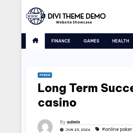
Skip
to
content
FINANCE
GAMES
HEALTH
POKER
Long Term Succe
casino
By
admin
#online poker
JUN 23, 2026