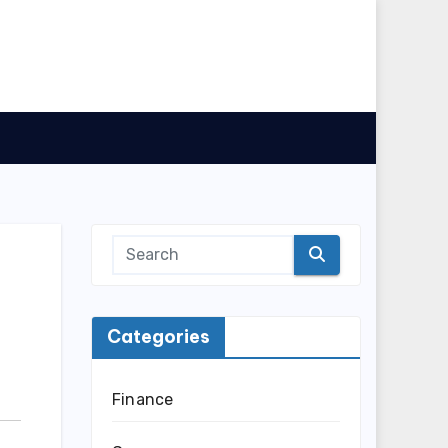
Categories
Finance