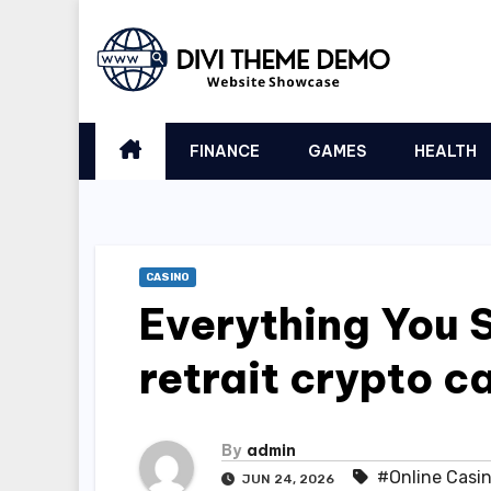
Skip
to
content
FINANCE
GAMES
HEALTH
CASINO
Everything You
retrait crypto c
By
admin
#Online Casi
JUN 24, 2026