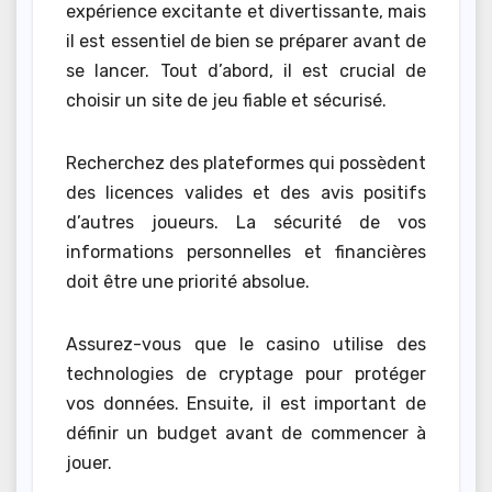
expérience excitante et divertissante, mais
il est essentiel de bien se préparer avant de
se lancer. Tout d’abord, il est crucial de
choisir un site de jeu fiable et sécurisé.
Recherchez des plateformes qui possèdent
des licences valides et des avis positifs
d’autres joueurs. La sécurité de vos
informations personnelles et financières
doit être une priorité absolue.
Assurez-vous que le casino utilise des
technologies de cryptage pour protéger
vos données. Ensuite, il est important de
définir un budget avant de commencer à
jouer.