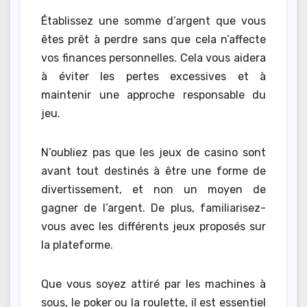
Établissez une somme d’argent que vous
êtes prêt à perdre sans que cela n’affecte
vos finances personnelles. Cela vous aidera
à éviter les pertes excessives et à
maintenir une approche responsable du
jeu.
N’oubliez pas que les jeux de casino sont
avant tout destinés à être une forme de
divertissement, et non un moyen de
gagner de l’argent. De plus, familiarisez-
vous avec les différents jeux proposés sur
la plateforme.
Que vous soyez attiré par les machines à
sous, le poker ou la roulette, il est essentiel