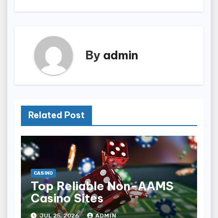
By
admin
Related Post
CASINO
Top Reliable Non-AAMS
Casino Sites
JUL 25, 2026
ADMIN