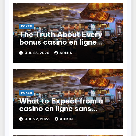
POKER
The Truth About Every
bonus casino en ligne
Offer
JUL 25, 2026
ADMIN
POKER
What to Expect from a
casino en ligne sans
verification
JUL 22, 2026
ADMIN