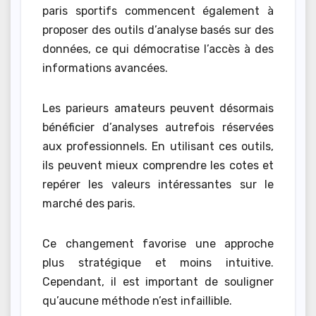
paris sportifs commencent également à
proposer des outils d’analyse basés sur des
données, ce qui démocratise l’accès à des
informations avancées.
Les parieurs amateurs peuvent désormais
bénéficier d’analyses autrefois réservées
aux professionnels. En utilisant ces outils,
ils peuvent mieux comprendre les cotes et
repérer les valeurs intéressantes sur le
marché des paris.
Ce changement favorise une approche
plus stratégique et moins intuitive.
Cependant, il est important de souligner
qu’aucune méthode n’est infaillible.