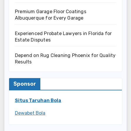
Premium Garage Floor Coatings
Albuquerque for Every Garage
Experienced Probate Lawyers in Florida for
Estate Disputes
Depend on Rug Cleaning Phoenix for Quality
Results
Sponsor
Situs Taruhan Bola
Dewabet Bola