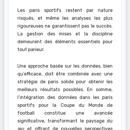
Les paris sportifs restent par nature
risqués, et même les analyses les plus
rigoureuses ne garantissent pas le succès.
La gestion des mises et la discipline
demeurent des éléments essentiels pour
tout parieur.
Une approche basée sur les données, bien
qu’efficace, doit être combinée avec une
stratégie de paris solide pour obtenir les
meilleurs résultats possibles. En somme,
l’intégration des données dans les paris
sportifs pour la Coupe du Monde de
football constitue une avancée
significative, transformant le paysage du
jeu et offrant de nouvelles perspectives