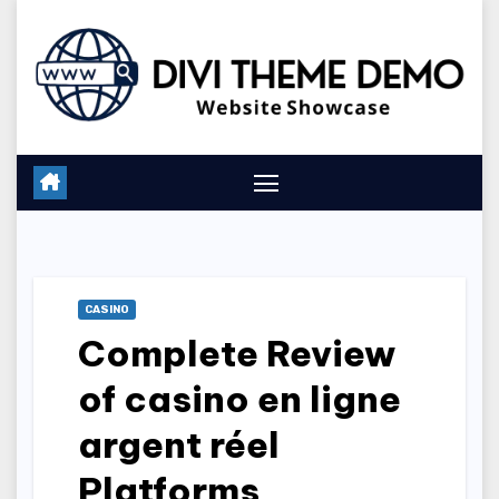
Skip
to
content
CASINO
Complete Review
of casino en ligne
argent réel
Platforms