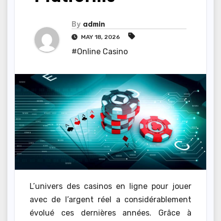
By
admin
MAY 18, 2026
#Online Casino
L’univers des casinos en ligne pour jouer
avec de l’argent réel a considérablement
évolué ces dernières années. Grâce à