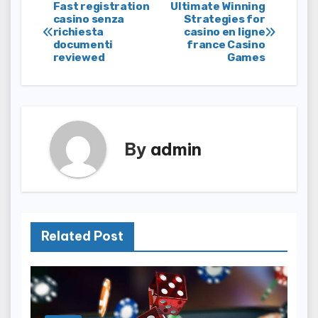
Post
Fast registration
Ultimate Winning
casino senza
Strategies for
richiesta
casino en ligne
navigation
documenti
france Casino
reviewed
Games
By
admin
Related Post