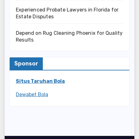
Experienced Probate Lawyers in Florida for
Estate Disputes
Depend on Rug Cleaning Phoenix for Quality
Results
Sponsor
Situs Taruhan Bola
Dewabet Bola