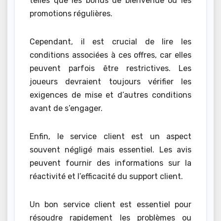
telles que les bonus de bienvenue ou les
promotions régulières.
Cependant, il est crucial de lire les
conditions associées à ces offres, car elles
peuvent parfois être restrictives. Les
joueurs devraient toujours vérifier les
exigences de mise et d’autres conditions
avant de s’engager.
Enfin, le service client est un aspect
souvent négligé mais essentiel. Les avis
peuvent fournir des informations sur la
réactivité et l’efficacité du support client.
Un bon service client est essentiel pour
résoudre rapidement les problèmes ou