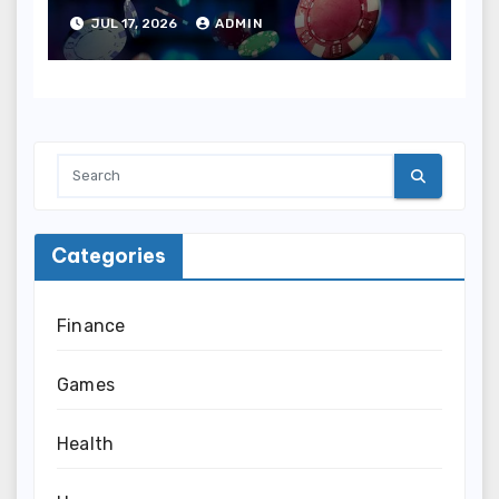
choisir le bon site
JUL 17, 2026
ADMIN
Categories
Finance
Games
Health