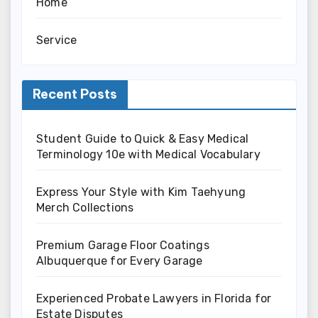
Home
Service
Recent Posts
Student Guide to Quick & Easy Medical
Terminology 10e with Medical Vocabulary
Express Your Style with Kim Taehyung
Merch Collections
Premium Garage Floor Coatings
Albuquerque for Every Garage
Experienced Probate Lawyers in Florida for
Estate Disputes