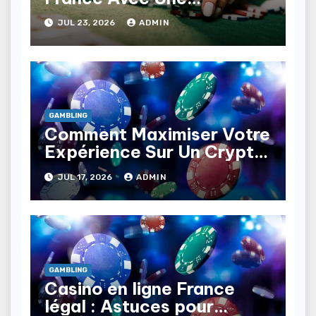
Navigation Fluide
JUL 23, 2026
ADMIN
GAMBLING
Comment Maximiser Votre
Expérience Sur Un Crypto
Casino En Ligne
JUL 17, 2026
ADMIN
GAMBLING
Casino en ligne France
légal : Astuces pour