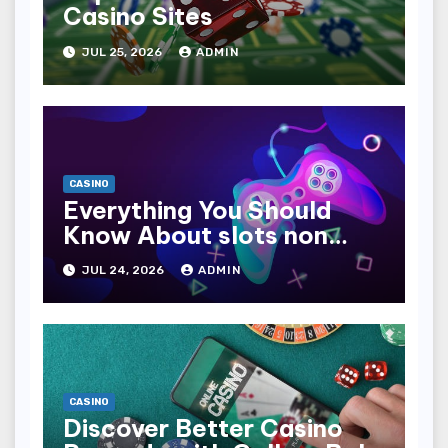
Casino Sites
JUL 25, 2026
ADMIN
CASINO
Everything You Should
Know About slots non
AAMS
JUL 24, 2026
ADMIN
CASINO
Discover Better Casino