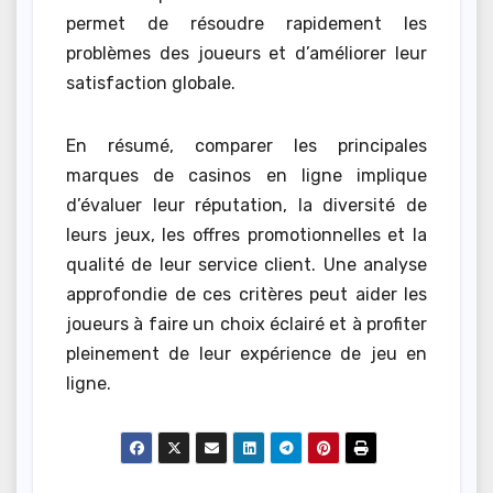
permet de résoudre rapidement les
problèmes des joueurs et d’améliorer leur
satisfaction globale.
En résumé, comparer les principales
marques de casinos en ligne implique
d’évaluer leur réputation, la diversité de
leurs jeux, les offres promotionnelles et la
qualité de leur service client. Une analyse
approfondie de ces critères peut aider les
joueurs à faire un choix éclairé et à profiter
pleinement de leur expérience de jeu en
ligne.