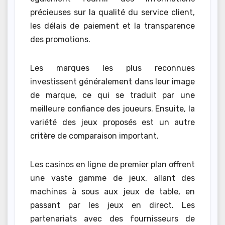
précieuses sur la qualité du service client,
les délais de paiement et la transparence
des promotions.
Les marques les plus reconnues
investissent généralement dans leur image
de marque, ce qui se traduit par une
meilleure confiance des joueurs. Ensuite, la
variété des jeux proposés est un autre
critère de comparaison important.
Les casinos en ligne de premier plan offrent
une vaste gamme de jeux, allant des
machines à sous aux jeux de table, en
passant par les jeux en direct. Les
partenariats avec des fournisseurs de