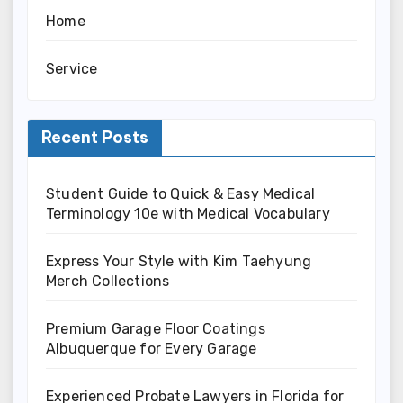
Home
Service
Recent Posts
Student Guide to Quick & Easy Medical
Terminology 10e with Medical Vocabulary
Express Your Style with Kim Taehyung
Merch Collections
Premium Garage Floor Coatings
Albuquerque for Every Garage
Experienced Probate Lawyers in Florida for