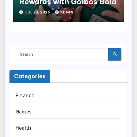
Rewards with Golbos Bola
JUL 23, 2026
ADMIN
Categories
Finance
Games
Health