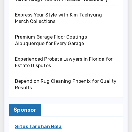
Express Your Style with Kim Taehyung
Merch Collections
Premium Garage Floor Coatings
Albuquerque for Every Garage
Experienced Probate Lawyers in Florida for
Estate Disputes
Depend on Rug Cleaning Phoenix for Quality
Results
Sponsor
Situs Taruhan Bola