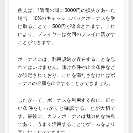
例えば、1週間の間に5000円の損失があった
場合、10%のキャッシュバックボーナスを受
け取ることで、500円が返金されます。これ
により、プレイヤーは次回のプレイに活かす
ことができます。
ボーナスには、利用規約が存在することを忘
れてはいけません。賭け条件や出金条件など
が設定されており、これを満たさなければボ
ーナスの金額を出金することができません。
したがって、ボーナスを利用する前に、細か
い条件をしっかりと確認することが大切で
す。最後に、カジノボーナスは魅力的な特典
であり、うまく活用することでゲームをより
楽しむことができます。