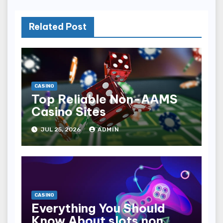
Related Post
CASINO
Top Reliable Non-AAMS
Casino Sites
JUL 25, 2026
ADMIN
CASINO
Everything You Should
Know About slots non