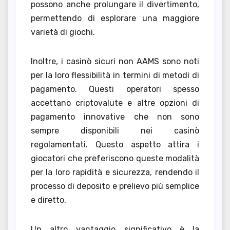
possono anche prolungare il divertimento,
permettendo di esplorare una maggiore
varietà di giochi.
Inoltre, i casinò sicuri non AAMS sono noti
per la loro flessibilità in termini di metodi di
pagamento. Questi operatori spesso
accettano criptovalute e altre opzioni di
pagamento innovative che non sono
sempre disponibili nei casinò
regolamentati. Questo aspetto attira i
giocatori che preferiscono queste modalità
per la loro rapidità e sicurezza, rendendo il
processo di deposito e prelievo più semplice
e diretto.
Un altro vantaggio significativo è la